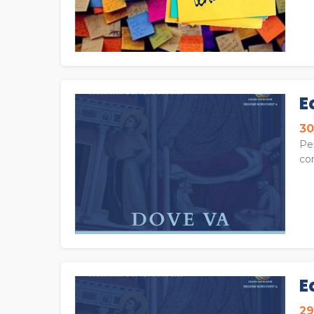
E
30
Per
co
E
29