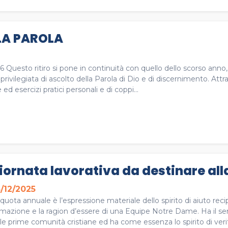
LA PAROLA
26 Questo ritiro si pone in continuità con quello dello scorso an
rivilegiata di ascolto della Parola di Dio e di discernimento. Attr
d esercizi pratici personali e di coppi...
iornata lavorativa da destinare al
/12/2025
quota annuale è l’espressione materiale dello spirito di aiuto recip
rmazione e la ragion d’essere di una Equipe Notre Dame. Ha il s
le prime comunità cristiane ed ha come essenza lo spirito di verità 