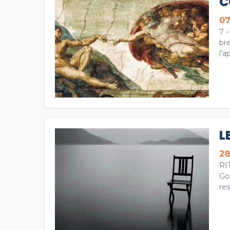
C
07
7 -
bre
l’a
L
28
RI
Go
res