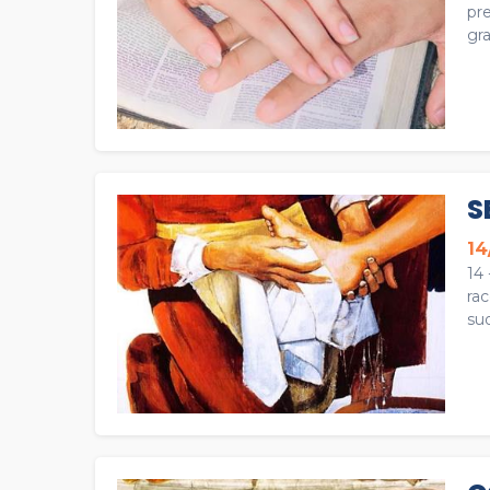
pre
gra
S
14
14 
rac
suo