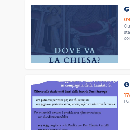
G
09
Qu
sta
con
G
17
Pa