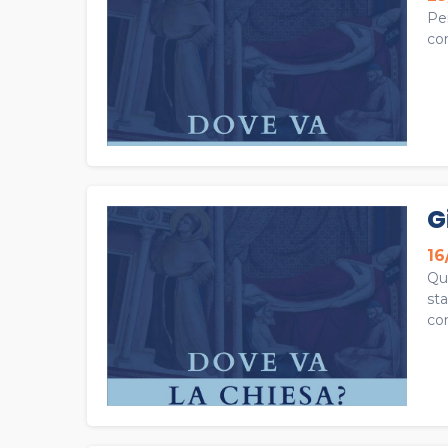
Per
co
G
16
Qu
sta
con