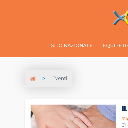
SITO NAZIONALE
EQUIPE R
Eventi
I
21
21 