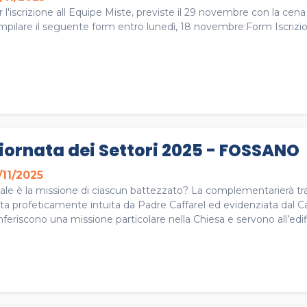
 l'iscrizione all Equipe Miste, previste il 29 novembre con la ce
mpilare il seguente form entro lunedì, 18 novembre:Form Iscrizi
iornata dei Settori 2025 - FOSSANO
/11/2025
ale è la missione di ciascun battezzato? La complementarierà tra
ta profeticamente intuita da Padre Caffarel ed evidenziata dal Cat
feriscono una missione particolare nella Chiesa e servono all’edifi