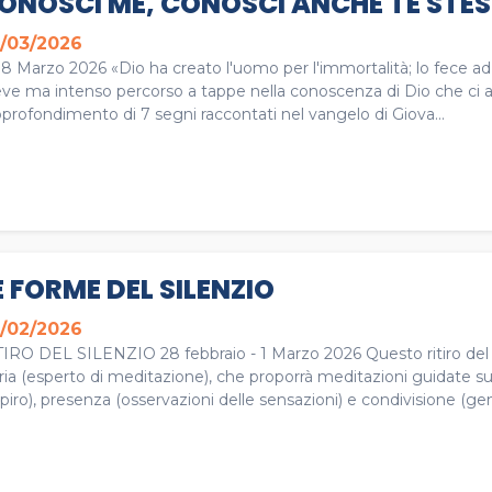
ONOSCI ME, CONOSCI ANCHE TE STE
/03/2026
 8 Marzo 2026 «Dio ha creato l'uomo per l'immortalità; lo fece ad
ve ma intenso percorso a tappe nella conoscenza di Dio che ci aiut
pprofondimento di 7 segni raccontati nel vangelo di Giova...
E FORME DEL SILENZIO
/02/2026
TIRO DEL SILENZIO 28 febbraio - 1 Marzo 2026 Questo ritiro del s
ria (esperto di meditazione), che proporrà meditazioni guidate s
piro), presenza (osservazioni delle sensazioni) e condivisione (gent