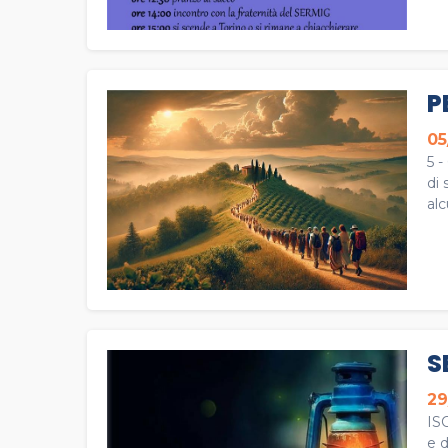
P
05
5 -
di 
alc
S
29
ISC
e d