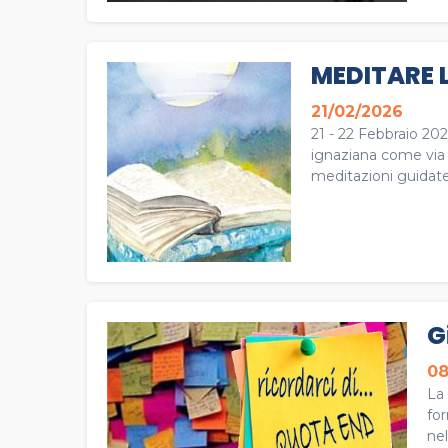
MEDITARE 
21/02/2026
21 - 22 Febbraio 20
ignaziana come via p
meditazioni guidate e
G
08
La 
fo
nel