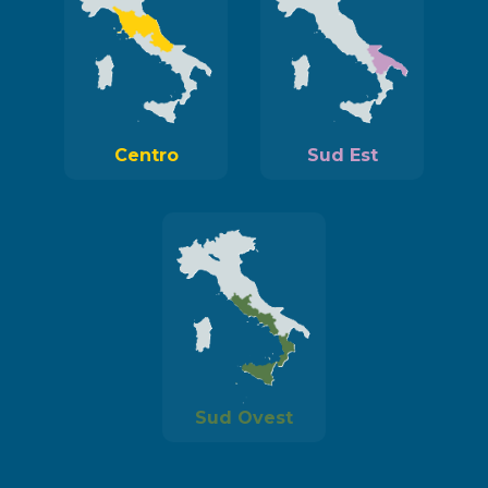
Centro
Sud Est
Sud Ovest