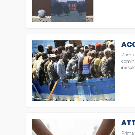
ACC
Prima 
cominc
inesplo
ATT
Prima 