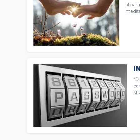
al part
medita
I
“Di
ca
stu