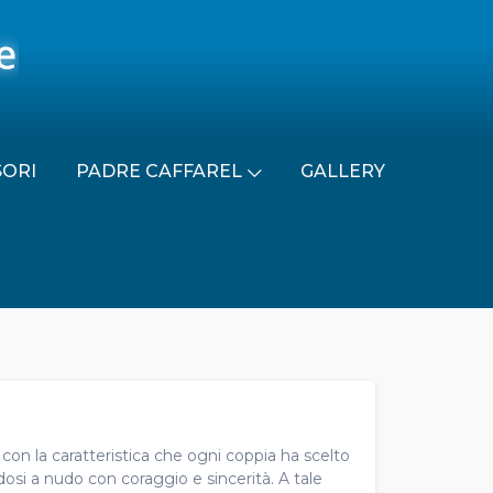
SORI
PADRE CAFFAREL
GALLERY
n la caratteristica che ogni coppia ha scelto
si a nudo con coraggio e sincerità. A tale