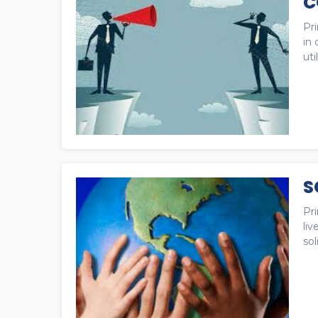
C
Pr
in 
uti
S
Pr
liv
sol