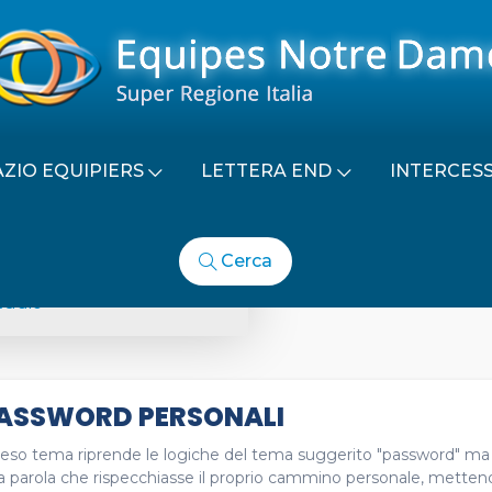
AZIO EQUIPIERS
LETTERA END
INTERCES
Cerca
PASSWORDS
tudio
ASSWORD PERSONALI
eso tema riprende le logiche del tema suggerito "password" ma co
 parola che rispecchiasse il proprio cammino personale, mettendo