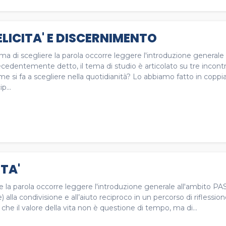
ELICITA' E DISCERNIMENTO
ima di scegliere la parola occorre leggere l'introduzione gene
cedentemente detto, il tema di studio è articolato su tre incontri. 
e si fa a scegliere nella quotidianità? Lo abbiamo fatto in coppi
ip...
ITA'
re la parola occorre leggere l'introduzione generale all'ambito
) alla condivisione e all’aiuto reciproco in un percorso di riflessi
 che il valore della vita non è questione di tempo, ma di...