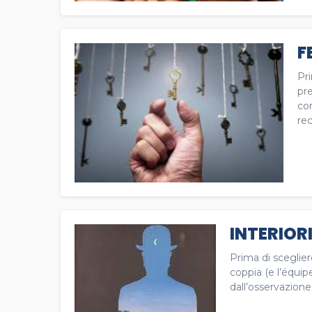
F
Pr
pre
com
rec
INTERIOR
Prima di sceglie
coppia (e l’équipe
dall’osservazione