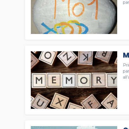
par
M
Pr
pa
all