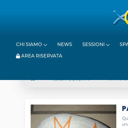
CHI SIAMO
NEWS
SESSIONI
SP
AREA RISERVATA
Spazio Equipiers
Temi di S
P
Qu
una