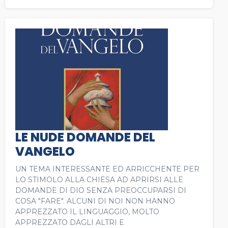
LE NUDE DOMANDE DEL
VANGELO
UN TEMA INTERESSANTE ED ARRICCHENTE PER
LO STIMOLO ALLA CHIESA AD APRIRSI ALLE
DOMANDE DI DIO SENZA PREOCCUPARSI DI
COSA "FARE". ALCUNI DI NOI NON HANNO
APPREZZATO IL LINGUAGGIO, MOLTO
APPREZZATO DAGLI ALTRI E