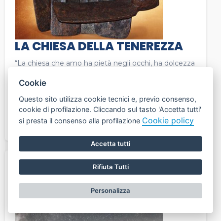
LA CHIESA DELLA TENEREZZA
“La chiesa che amo ha pietà negli occhi, ha dolcezza
nelle parole, tenerezza nei gesti. Si nutre del silenzio,
Cookie
si ferma e accarezza i volti”. E’ questo il sogno di don
Luigi Verdi, una chiesa umile e consapevole della
Questo sito utilizza cookie tecnici e, previo consenso,
propria fragilità; una chiesa che respira e dona libertà;
cookie di profilazione. Cliccando sul tasto 'Accetta tutti'
una chiesa leggera e con lo sguardo innamorato.
Cookie policy
si presta il consenso alla profilazione
Testo snell...
Accetta tutti
Rifiuta Tutti
Personalizza