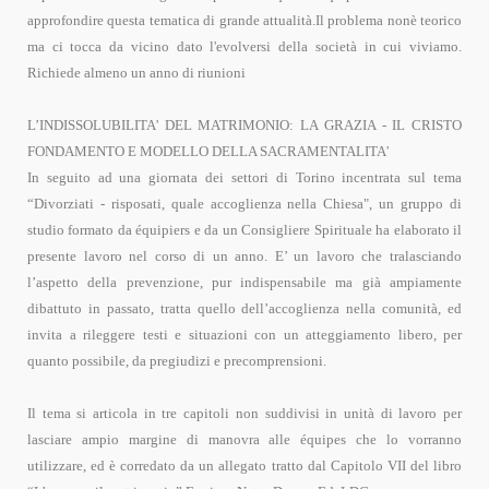
approfondire questa tematica di grande attualità.Il problema nonè teorico
ma ci tocca da vicino dato l'evolversi della società in cui viviamo.
Richiede almeno un anno di riunioni
L’INDISSOLUBILITA'
DEL MATRIMONIO: LA GRAZIA - IL CRISTO
FONDAMENTO E MODELLO DELLA SACRAMENTALITA'
In seguito ad una giornata dei settori di Torino incentrata sul tema
“Divorziati - risposati, quale accoglienza nella Chiesa", un gruppo di
studio formato da équipiers e da un Consigliere Spirituale ha elaborato il
presente lavoro nel corso di un anno. E’ un lavoro che tralasciando
l’aspetto della prevenzione, pur indispensabile ma già ampiamente
dibattuto in passato, tratta quello dell’accoglienza nella comunità, ed
invita a rileggere testi e situazioni con un atteggiamento libero, per
quanto possibile, da pregiudizi e precomprensioni.
Il tema si articola in tre capitoli non suddivisi in unità di lavoro per
lasciare ampio margine di manovra alle équipes che lo vorranno
utilizzare, ed è corredato da un allegato tratto dal Capitolo VII del libro