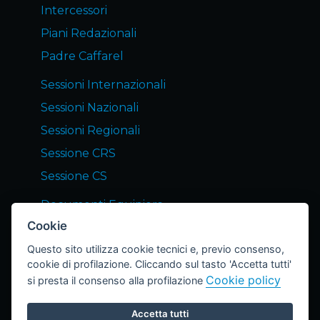
Intercessori
Piani Redazionali
Padre Caffarel
Sessioni Internazionali
Sessioni Nazionali
Sessioni Regionali
Sessione CRS
Sessione CS
Documenti Equipiers
Cookie
Servizi END Equipiers
Questo sito utilizza cookie tecnici e, previo consenso,
Notizie dagli Equipiers
cookie di profilazione. Cliccando sul tasto 'Accetta tutti'
Lettera END
Cookie policy
si presta il consenso alla profilazione
Archivio Lettere
Accetta tutti