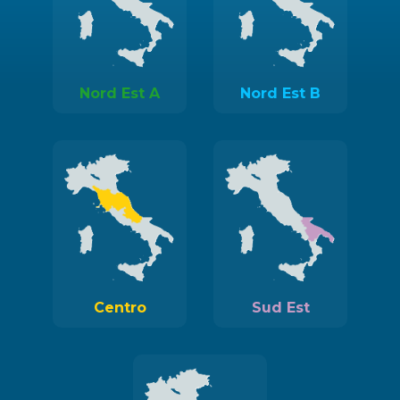
Nord Est A
Nord Est B
Centro
Sud Est