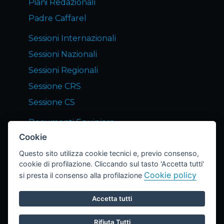
Piani Redazionali
Padre Caffarel
Sessioni Internazionali
Sessioni Nazionali
Sessioni Regionali
Sessione CRS
Sessione CS
Documenti Equipiers
Cookie
Servizi END Equipiers
Questo sito utilizza cookie tecnici e, previo consenso,
Notizie dagli Equipiers
cookie di profilazione. Cliccando sul tasto 'Accetta tutti'
Lettera END
Cookie policy
si presta il consenso alla profilazione
Archivio Lettere
Accetta tutti
Area Riservata
Privacy Policy
Cookie Policy
Rifiuta Tutti