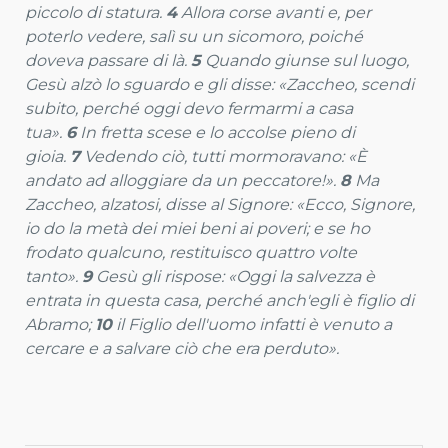
piccolo di statura.
4
Allora corse avanti e, per
poterlo vedere, salì su un sicomoro, poiché
doveva passare di là.
5
Quando giunse sul luogo,
Gesù alzò lo sguardo e gli disse: «Zaccheo, scendi
subito, perché oggi devo fermarmi a casa
tua».
6
In fretta scese e lo accolse pieno di
gioia.
7
Vedendo ciò, tutti mormoravano: «È
andato ad alloggiare da un peccatore!».
8
Ma
Zaccheo, alzatosi, disse al Signore: «Ecco, Signore,
io do la metà dei miei beni ai poveri; e se ho
frodato qualcuno, restituisco quattro volte
tanto».
9
Gesù gli rispose: «Oggi la salvezza è
entrata in questa casa, perché anch'egli è figlio di
Abramo;
10
il Figlio dell'uomo infatti è venuto a
cercare e a salvare ciò che era perduto».