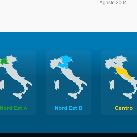
Agosto 2004
Nord Est A
Nord Est B
Centro