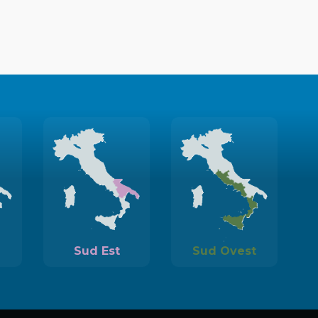
Sud Est
Sud Ovest