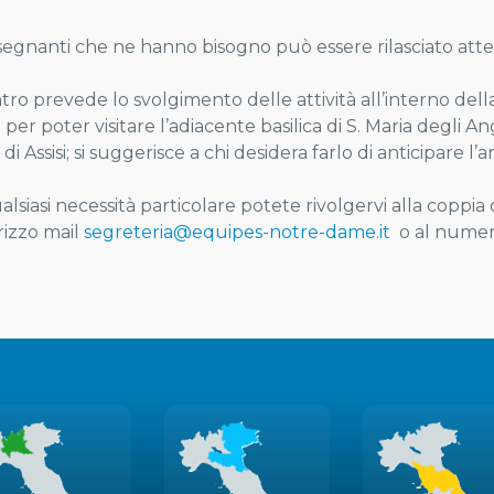
nsegnanti che ne hanno bisogno può essere rilasciato atte
tro prevede lo svolgimento delle attività all’interno dell
per poter visitare l’adiacente basilica di S. Maria degli A
à di Assisi; si suggerisce a chi desidera farlo di anticipare l’
alsiasi necessità particolare potete rivolgervi alla coppi
irizzo mail
segreteria@equipes-notre-dame.it
o al numer