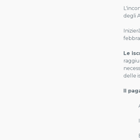
L'incon
degli A
Inizier
febbrai
Le isc
raggiu
necessa
delle i
Il pa
Assoc
IBAN
Banca