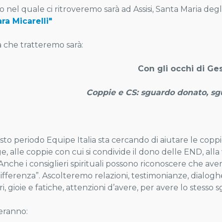
o nel quale ci ritroveremo sarà ad Assisi, Santa Maria degl
ra Micarelli"
a che tratteremo sarà:
Con gli occhi di Ge
Coppie e CS: sguardo donato, sg
sto periodo Equipe Italia sta cercando di aiutare le copp
e, alle coppie con cui si condivide il dono delle END, alla
Anche i consiglieri spirituali possono riconoscere che ave
 differenza”. Ascolteremo relazioni, testimonianze, dialo
i, gioie e fatiche, attenzioni d’avere, per avere lo stesso
teranno: