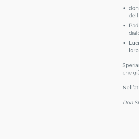
don 
dell
Pad
dial
Luci
loro
Speria
che gi
Nell’a
Don Ste