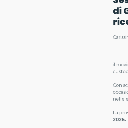
di 
ric
Carissi
il movi
custodi
Con sc
occasi
nelle 
La pro
2026.