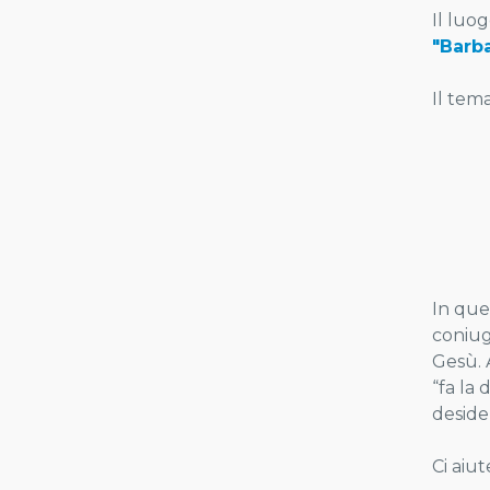
Il luog
"Barba
Il tem
In que
coniug
Gesù. 
“fa la
desider
Ci aiu