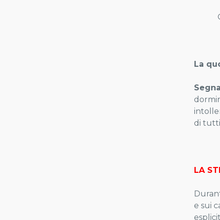
Causa
La qu
Segnal
dormir
intoll
di tutt
LA ST
Durant
e sui 
esplici