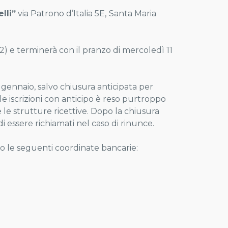
lli”
via Patrono d’Italia 5E,
Santa Maria
12) e terminerà con il pranzo di mercoledì 11
5 gennaio, salvo chiusura anticipata per
e iscrizioni con anticipo è reso purtroppo
e le strutture ricettive. Dopo la chiusura
 e di essere richiamati nel caso di rinunce.
do le seguenti coordinate bancarie: