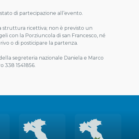
stato di partecipazione all’evento.
a struttura ricettiva; non è previsto un
ngeli con la Porziuncola di san Francesco, né
arrivo o di posticipare la partenza.
a della segreteria nazionale Daniela e Marco
o 338 1541856.