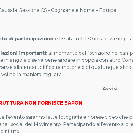
le: Sessione CS - Cognome e Nome – Equipe
ota di partecipazione
è fissata in € 170 in stanza singol
azioni importanti:
al momento dell’iscrizione nei campi 
e in singola o se va bene andare in doppia con altro Consig
eranze alimentari, difficoltà motorie o di qualunque altr
i voi nella maniera migliore.
Avvisi
RUTTURA NON FORNISCE SAPONI
e l’evento saranno fatte fotografie e riprese video che p
canali social del Movimento. Partecipando all’evento si pre
to rifiuto.