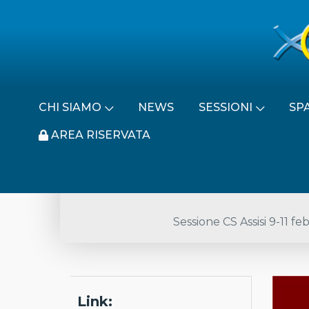
CHI SIAMO
NEWS
SESSIONI
SP
AREA RISERVATA
Sessione CS Assisi 9-11 f
Link: