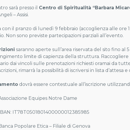
tro sarà presso il
Centro di Spiritualità “Barbara Micare
ngeli – Assisi.
à con il pranzo di lunedì 9 febbraio (accoglienza alle ore 
o. Non sono previste partecipazioni parziali all’evento.
rizioni
saranno aperte sull’area riservata del sito fino al 
ngimento limite di capienza della struttura. Raccogliere l
rio dai vincoli sulle prenotazioni richiesti oramai da tutt
scrizioni, rimarrà la possibilità di iscriversi in lista d’attesa
gamento
dovrà essere contestuale all’iscrizione utilizzan
iazione Equipes Notre Dame
: IT78T0501801400000012385985
 Popolare Etica – Filiale di Genova