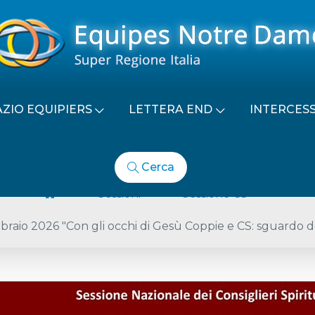
AZIO EQUIPIERS
LETTERA END
INTERCES
Cerca
Sessioni
Sessione CS
ebbraio 2026 "Con gli occhi di Gesù Coppie e CS: sguardo