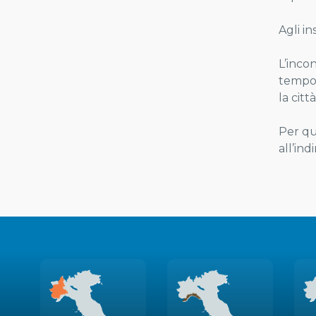
Agli i
L’incon
tempo 
la citt
Per qu
all’ind