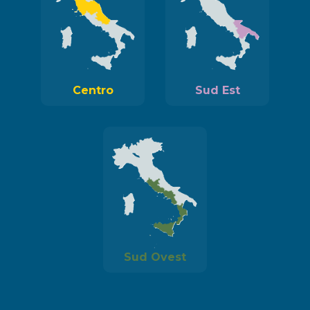
Centro
Sud Est
Sud Ovest