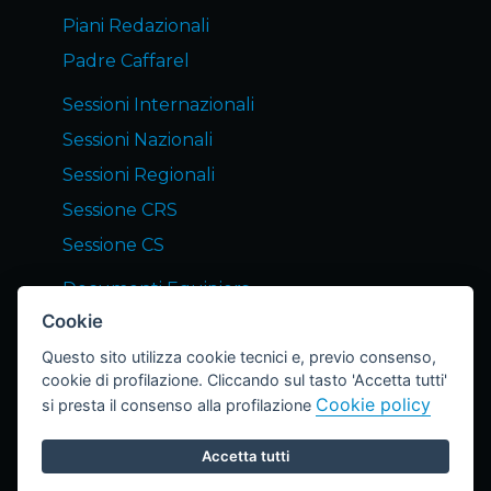
Piani Redazionali
Padre Caffarel
Sessioni Internazionali
Sessioni Nazionali
Sessioni Regionali
Sessione CRS
Sessione CS
Documenti Equipiers
Cookie
Servizi END Equipiers
Questo sito utilizza cookie tecnici e, previo consenso,
Notizie dagli Equipiers
cookie di profilazione. Cliccando sul tasto 'Accetta tutti'
Lettera END
Cookie policy
si presta il consenso alla profilazione
Archivio Lettere
Accetta tutti