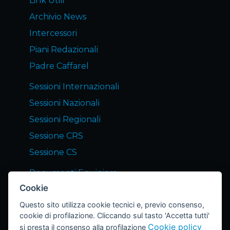
Link Utili
Archivio News
Intercessori
Piani Redazionali
Padre Caffarel
Sessioni Internazionali
Sessioni Nazionali
Sessioni Regionali
Sessione CRS
Sessione CS
Documenti Equipiers
Cookie
Servizi END Equipiers
Questo sito utilizza cookie tecnici e, previo consenso,
Notizie dagli Equipiers
cookie di profilazione. Cliccando sul tasto 'Accetta tutti'
Lettera END
Cookie policy
si presta il consenso alla profilazione