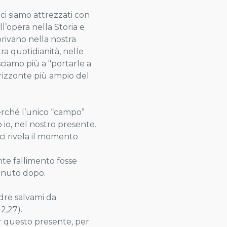
 ci siamo attrezzati con
ll’opera nella Storia e
privano nella nostra
tra quotidianità, nelle
sciamo più a "portarle a
orizzonte più ampio del
perché l’unico “campo”
 io, nel nostro presente.
 ci rivela il momento
nte fallimento fosse
venuto dopo.
adre salvami da
2,27).
er questo presente, per