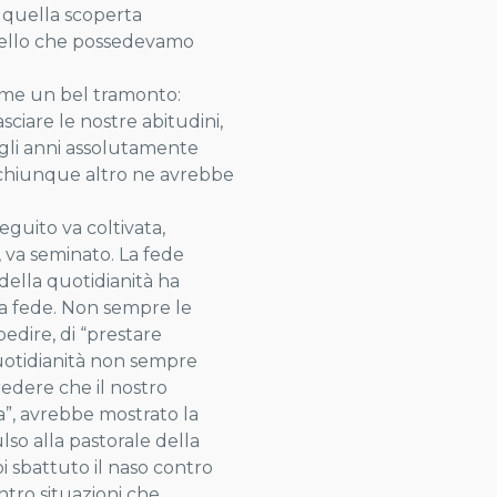
a quella scoperta
uello che possedevamo
 come un bel tramonto:
sciare le nostre abitudini,
egli anni assolutamente
e chiunque altro ne avrebbe
guito va coltivata,
, va seminato. La fede
 della quotidianità ha
ra fede. Non sempre le
bedire, di “prestare
 quotidianità non sempre
redere che il nostro
a”, avrebbe mostrato la
lso alla pastorale della
oi sbattuto il naso contro
ntro situazioni che