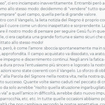
aso”, ci ero inciampato inavvertitamente. Entrambi però 
mo allo stesso modo: decidemmo di “vendere” tutto q
omprare” quel campo, quella perla di grande valore.
ntro con il Vangelo, la lieta notizia del Regno è proprio
arga il cuore come un dono inaspettato e sorprendente. La
re il nostro modo di pensare per seguire Gesù fu in qu
le, ci era capitata una grande fortuna e siamo sicuri ch
ittato allo stesso modo!
e, però, è come l’amore: sboccia spontaneamente ma in se
, approfondita. Il campo acquistato va dissodato, va arato
de impegno e discernimento continui. Negli anni la fatica
a dura prova l’entusiasmo più sincero e logorato la nost
 azioni sono state coerenti con il Vangelo. Lo sforzo di ob
o” alla Parola del Signore nella nostra vita, nella nostra
to successo. Quante volte siamo caduti nel peccato di c
o da solo avrebbe “risolto quella situazione ingarbugliat
a via” a quell’amico in difficoltà, avrebbe dato nuovo impu
 parrocchia, etc. etc. In tutte quelle occasioni abbiamo p
altà che non cambiava secondo le nostre aspettative, co