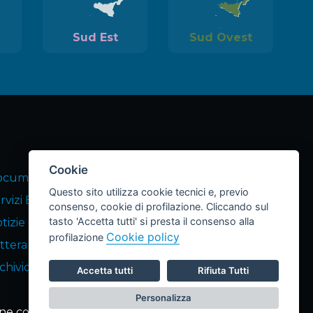
Sud Est
Sud Ovest
Cookie
cumenti Equipiers
Questo sito utilizza cookie tecnici e, previo
rvizi END Equipiers
consenso, cookie di profilazione. Cliccando sul
tasto 'Accetta tutti' si presta il consenso alla
tizie dagli Equipiers
Cookie policy
profilazione
ttera END
chivio Lettere
Accetta tutti
Rifiuta Tutti
Personalizza
ne cookie
LeonardoWeb
© 2026 realizzato da