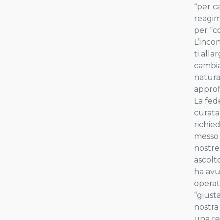
“per c
reagim
per “c
L’inco
ti all
cambia
natura
approf
La fed
curata
richie
messo 
nostre
ascolt
ha avu
operat
“giust
nostra
una re