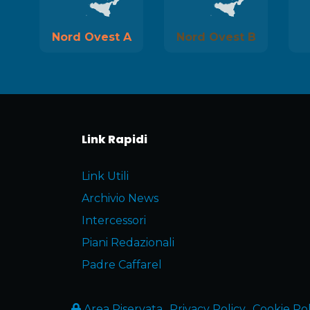
Nord Ovest A
Nord Ovest B
Link Rapidi
Link Utili
Archivio News
Intercessori
Piani Redazionali
Padre Caffarel
Area Riservata
Privacy Policy
Cookie Pol