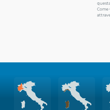
questa
Come G
attrav