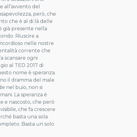
re all’avvento del
onsapevolezza, però, che
to che è al di là delle
 è già presente nella
 mondo. Riuscire a
ericordioso nelle nostre
 mentalità corrente che
fa scansare ogni
gio al TED 2017 di
questo nome è speranza.
rano il dramma del male
de nel buio, non si
omani. La speranza è
ile e nascosto, che però
isibile, che fa crescere
perché basta una sola
 completo. Basta un solo