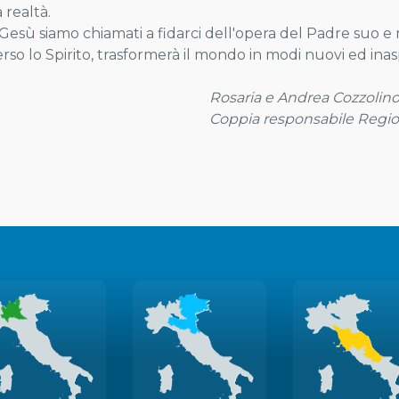
 realtà.
esù siamo chiamati a fidarci dell'opera del Padre suo e n
erso lo Spirito, trasformerà il mondo in modi nuovi ed inas
Rosaria e Andrea Cozzolino,
Coppia responsabile Regi