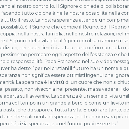
vano al nostro controllo. Il Signore ci chiede di collabora
facendo tutto ciò che è nelle nostre possibilità nella c
arà tutto il resto. La nostra speranza attende un compimen
 possibilità, è il Signore che compie il Regno. Ed il Regno
coppia, nella nostra famiglia, nelle nostre relazioni, nel
re il Signore della vita già all’opera con il suo amore mis
dizioni, nei nostri limiti ci aiuta a non conformarci alla
l pessimismo permeare ogni aspetto dell’esistenza e che 
o o responsabilità. Papa Francesco nel suo videomessag
ver ha detto: ”per noi cristiani il futuro ha un nome e 
speranza non significa essere ottimisti ingenui che igno
manità. La speranza è la virtù di un cuore che non si chiu
al passato, non vivacchia nel presente, ma sa vedere il d
ta aperta sull’avvenire. La speranza è un seme di vita um
sforma col tempo in un grande albero; è come un lievito inv
la pasta, che dà sapore a tutta la vita. E può fare tanto, 
a luce che si alimenta di speranza, e il buio non sarà più
erché ci sia speranza, e quell’uomo puoi essere tu”.