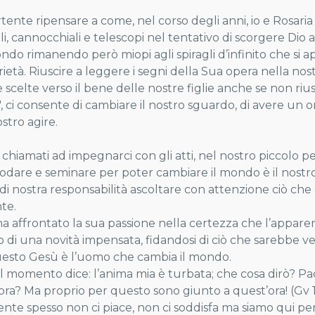
rtente ripensare a come, nel corso degli anni, io e Rosaria
i, cannocchiali e telescopi nel tentativo di scorgere Dio a
ndo rimanendo però miopi agli spiragli d’infinito che si a
ietà. Riuscire a leggere i segni della Sua opera nella nos
e scelte verso il bene delle nostre figlie anche se non riu
, ci consente di cambiare il nostro sguardo, di avere un 
ostro agire.
chiamati ad impegnarci con gli atti, nel nostro piccolo 
sodare e seminare per poter cambiare il mondo è il nostro
di nostra responsabilità ascoltare con attenzione ciò che
te.
a affrontato la sua passione nella certezza che l’appare
o di una novità impensata, fidandosi di ciò che sarebbe 
esto Gesù è l’uomo che cambia il mondo.
l momento dice: l’anima mia è turbata; che cosa dirò? P
ora? Ma proprio per questo sono giunto a quest’ora! (Gv 1
sente spesso non ci piace, non ci soddisfa ma siamo qui p