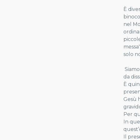
È dive
binocol
nel Mo
ordinar
piccol
messa"
solo n
Siamo 
da dis
È quin
presen
Gesù h
gravid
Per qu
In que
quest’
Il pre