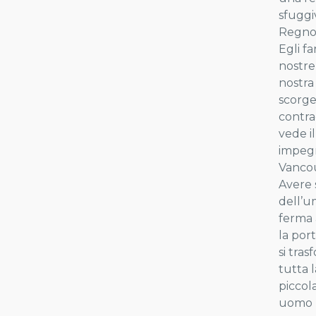
sfuggi
Regno 
Egli f
nostre
nostra 
scorge
contrad
vede i
impegn
Vancou
Avere 
dell’u
ferma 
la por
si tra
tutta 
piccol
uomo p