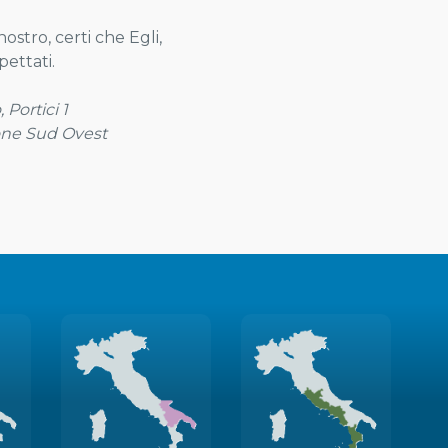
ostro, certi che Egli,
pettati.
 Portici 1
one Sud Ovest