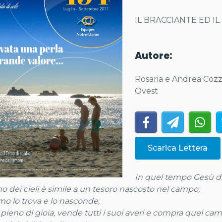
IL BRACCIANTE ED I
Autore:
Rosaria e Andrea Cozz
Ovest
Scarica Lettera
In quel tempo Gesù dis
gno dei cieli è simile a un tesoro nascosto nel campo;
o lo trova e lo nasconde;
, pieno di gioia, vende tutti i suoi averi e compra quel ca