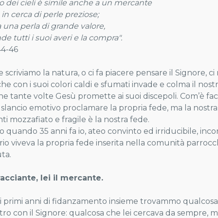
no dei cieli è simile anche a un mercante
 in cerca di perle preziose;
a una perla di grande valore,
de tutti i suoi averi e la compra".
44-46
 scriviamo la natura, o ci fa piacere pensare il Signore, 
he con i suoi colori caldi e sfumati invade e colma il nos
che tante volte Gesù promette ai suoi discepoli. Com’è fac
 slancio emotivo proclamare la propria fede, ma la nostra 
ti mozzafiato e fragile è la nostra fede.
o quando 35 anni fa io, ateo convinto ed irriducibile, inco
rio viveva la propria fede inserita nella comunità parrocc
uta.
bracciante, lei il mercante.
i primi anni di fidanzamento insieme trovammo qualcosa 
ntro con il Signore: qualcosa che lei cercava da sempre, 