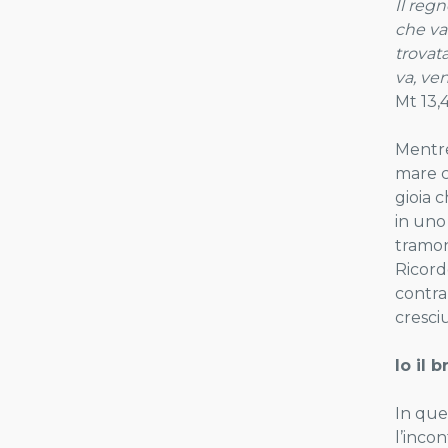
Il reg
che va
trovat
va, ven
Mt 13,
Mentre
mare c
gioia 
in uno
tramon
Ricord
contra
cresci
Io il 
In que
l’inco