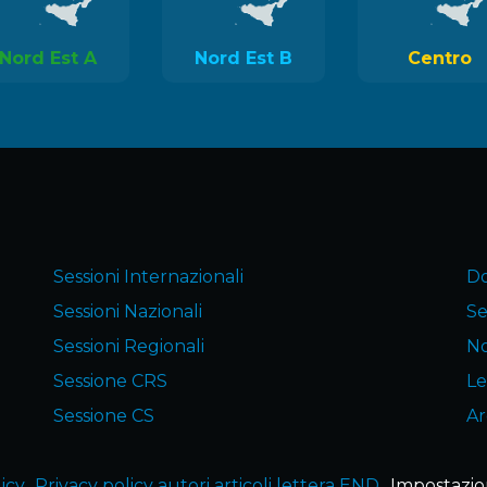
Nord Est A
Nord Est B
Centro
Sessioni Internazionali
Do
Sessioni Nazionali
Se
Sessioni Regionali
No
Sessione CRS
Le
Sessione CS
Ar
icy
Privacy policy autori articoli lettera END
Impostazio