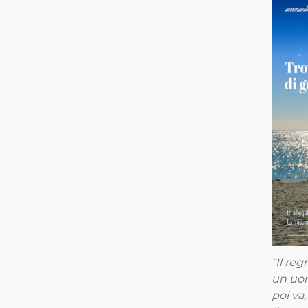
"Il re
un uom
poi va