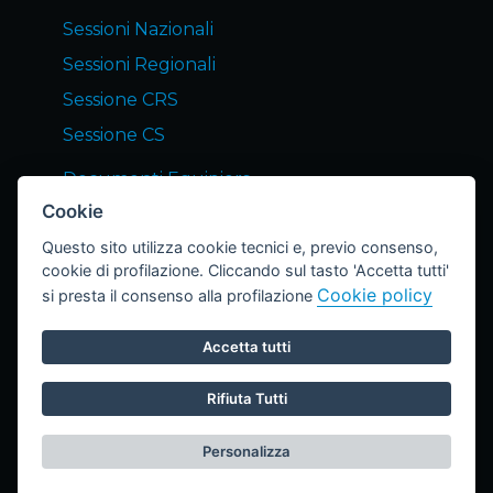
Sessioni Nazionali
Sessioni Regionali
Sessione CRS
Sessione CS
Documenti Equipiers
Cookie
Servizi END Equipiers
Questo sito utilizza cookie tecnici e, previo consenso,
Notizie dagli Equipiers
cookie di profilazione. Cliccando sul tasto 'Accetta tutti'
Lettera END
Cookie policy
si presta il consenso alla profilazione
Archivio Lettere
Accetta tutti
Area Riservata
Privacy Policy
Cookie Policy
Rifiuta Tutti
Privacy policy autori articoli lettera END
Impostazione cookie
Personalizza
LeonardoWeb
© 2026 realizzato da