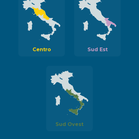
Centro
Sud Est
Sud Ovest