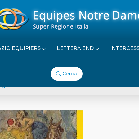
AZIO EQUIPIERS
LETTERA END
INTERCES
Cerca
LIBRETTO DELLE PREGHIE
egati alla Lettera END