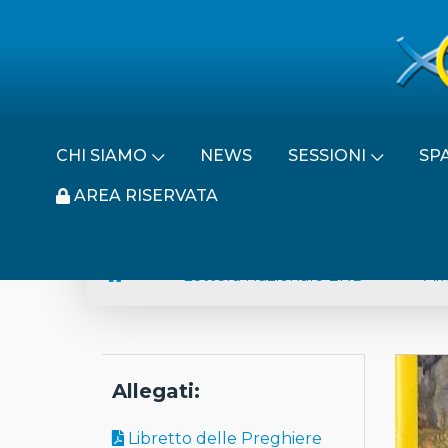
CHI SIAMO
NEWS
SESSIONI
SP
AREA RISERVATA
Lettera Nazionale END
All
Allegati:
Libretto delle Preghiere