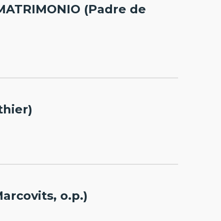
 MATRIMONIO (Padre de
hier)
covits, o.p.)