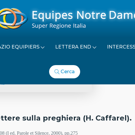
AZIO EQUIPIERS
LETTERA END
INTERCES
Cerca
Documenti Padre Caffarel
ti
ttere sulla preghiera (H. Caffarel).
 (I ed. Parole et Silence, 2000), pp.275